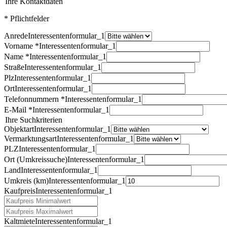
Ihre Kontaktdaten
* Pflichtfelder
Anrede
Interessentenformular_1
Vorname *
Interessentenformular_1
Name *
Interessentenformular_1
Straße
Interessentenformular_1
Plz
Interessentenformular_1
Ort
Interessentenformular_1
Telefonnummern *
Interessentenformular_1
E-Mail *
Interessentenformular_1
Ihre Suchkriterien
Objektart
Interessentenformular_1
Vermarktungsart
Interessentenformular_1
PLZ
Interessentenformular_1
Ort (Umkreissuche)
Interessentenformular_1
Land
Interessentenformular_1
Umkreis (km)
Interessentenformular_1
Kaufpreis
Interessentenformular_1
Kaltmiete
Interessentenformular_1